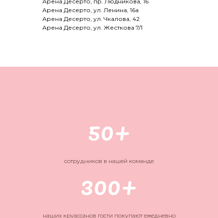
Арена Десерто, пр. Людникова, 16
Арена Десерто, ул. Ленина, 16а
Арена Десерто, ул. Чкалова, 42
Арена Десерто, ул. Жесткова 7/1
50+
сотрудников в нашей команде
300+
наших круассанов гости покупают ежедневно