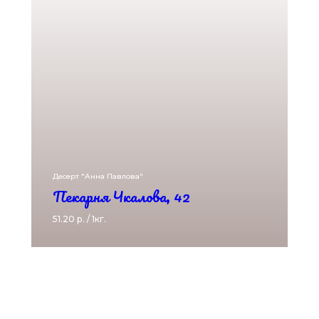
Десерт "Анна Павлова"
Пекарня Чкалова, 42
51.20 р. / 1кг.