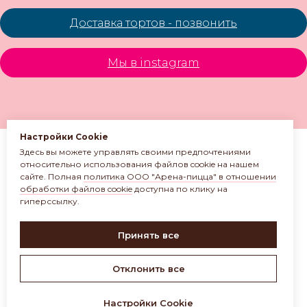
Доставка тортов - позвонить
Мы в instagram
Настройки Cookie
Здесь вы можете управлять своими предпочтениями
относительно использования файлов cookie на нашем
сайте. Полная
политика ООО "Арена-пицца" в отношении
обработки файлов cookie
доступна по клику на
гиперссылку.
© ООО «Арена-пицца»
УНП 391272611
Принять все
Магазин зарегистрирован
в торговом реестре 08.05.2017 №381622
Отклонить все
arena-pizza@mail.ru
Настройки Cookie