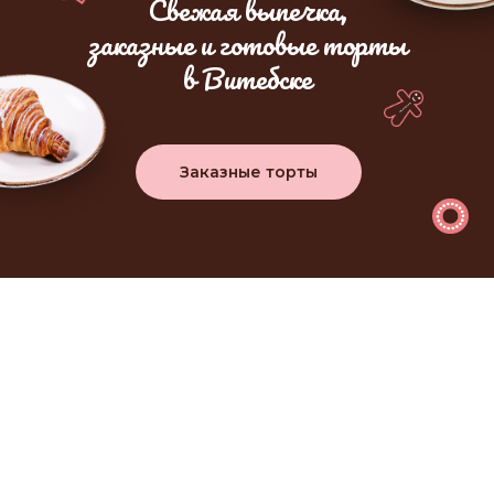
Свежая выпечка,
заказные и готовые торты
в Витебске
Заказные торты