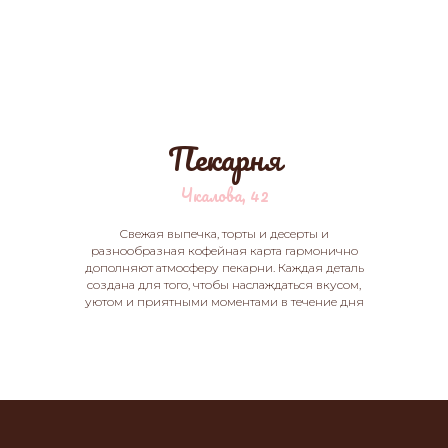
Пекарня
Чкалова, 42
Свежая выпечка, торты и десерты и
разнообразная кофейная карта гармонично
дополняют атмосферу пекарни. Каждая деталь
создана для того, чтобы наслаждаться вкусом,
уютом и приятными моментами в течение дня