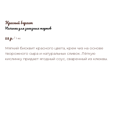
Красный бархат
Начинки для заказных тортов
р.
58
/
1 кг
Мягкий бисквит красного цвета, крем чиз на основе
творожного сыра и натуральных сливок. Лёгкую
кислинку придает ягодный соус, сваренный из клюквы.