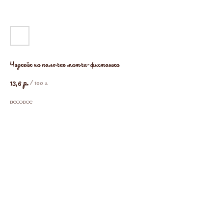
Чизкейк на палочке матча-фисташка
р.
13,6
/
100 г
весовое