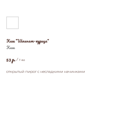
Киш "Шпинат-курица"
Киш
р.
53
/
1 кг
открытый пирог с несладкими начинками