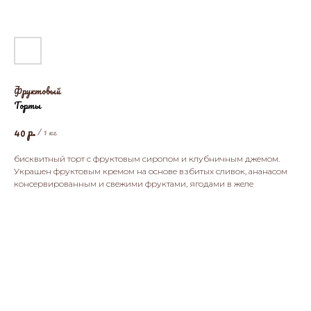
Фруктовый
Торты
р.
40
/
1 кг
бисквитный торт с фруктовым сиропом и клубничным джемом.
Украшен фруктовым кремом на основе взбитых сливок, ананасом
консервированным и свежими фруктами, ягодами в желе